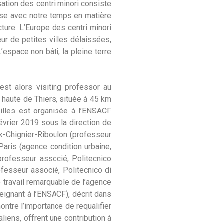
isation des centri minori consiste
phase avec notre temps en matière
ture. L’Europe des centri minori
eur de petites villes délaissées,
espace non bâti, la pleine terre
st alors visiting professor au
e haute de Thiers, située à 45 km
villes est organisée à l’ENSACF
février 2019 sous la direction de
nck-Chignier-Riboulon (professeur
Paris (agence condition urbaine,
(professeur associé, Politecnico
ofesseur associé, Politecnico di
le travail remarquable de l’agence
eignant à l’ENSACF), décrit dans
montre l’importance de requalifier
aliens, offrent une contribution à