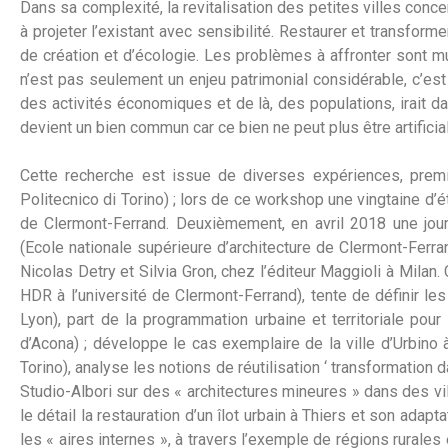
Dans sa complexité, la revitalisation des petites villes concen
à projeter l’existant avec sensibilité. Restaurer et transfor
de création et d’écologie. Les problèmes à affronter sont mu
n’est pas seulement un enjeu patrimonial considérable, c’est 
des activités économiques et de là, des populations, irait d
devient un bien commun car ce bien ne peut plus être artifici
Cette recherche est issue de diverses expériences, premi
Politecnico di Torino) ; lors de ce workshop une vingtaine d’ét
de Clermont-Ferrand. Deuxièmement, en avril 2018 une journ
(Ecole nationale supérieure d’architecture de Clermont-Ferran
Nicolas Detry et Silvia Gron, chez l’éditeur Maggioli à Milan
HDR à l’université de Clermont-Ferrand), tente de définir les
Lyon), part de la programmation urbaine et territoriale pour 
d’Acona) ; développe le cas exemplaire de la ville d’Urbino 
Torino), analyse les notions de réutilisation ‘ transformation 
Studio-Albori sur des « architectures mineures » dans des vi
le détail la restauration d’un îlot urbain à Thiers et son adap
les « aires internes », à travers l’exemple de régions rurales e