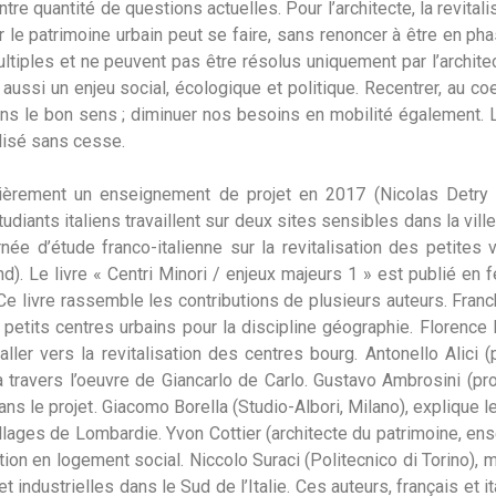
tre quantité de questions actuelles. Pour l’architecte, la revital
mer le patrimoine urbain peut se faire, sans renoncer à être en 
ltiples et ne peuvent pas être résolus uniquement par l’architec
aussi un enjeu social, écologique et politique. Recentrer, au co
ans le bon sens ; diminuer nos besoins en mobilité également. L’
alisé sans cesse.
èrement un enseignement de projet en 2017 (Nicolas Detry e
udiants italiens travaillent sur deux sites sensibles dans la vill
ée d’étude franco-italienne sur la revitalisation des petites 
d). Le livre « Centri Minori / enjeux majeurs 1 » est publié en 
. Ce livre rassemble les contributions de plusieurs auteurs. Fra
 petits centres urbains pour la discipline géographie. Florence 
aller vers la revitalisation des centres bourg. Antonello Alici 
à travers l’oeuvre de Giancarlo de Carlo. Gustavo Ambrosini (pr
dans le projet. Giacomo Borella (Studio-Albori, Milano), explique 
llages de Lombardie. Yvon Cottier (architecte du patrimoine, ens
tation en logement social. Niccolo Suraci (Politecnico di Torino), 
t industrielles dans le Sud de l’Italie. Ces auteurs, français et it