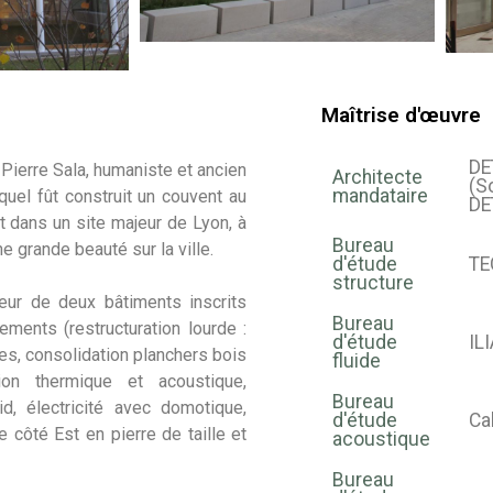
Maîtrise d'œuvre
DE
 Pierre Sala, humaniste et ancien
Architecte
(S
mandataire
uel fût construit un couvent au
DE
t dans un site majeur de Lyon, à
Bureau
e grande beauté sur la ville.
d'étude
TE
structure
leur de deux bâtiments inscrits
Bureau
ments (restructuration lourde :
d'étude
IL
es, consolidation planchers bois
fluide
tion thermique et acoustique,
Bureau
d, électricité avec domotique,
d'étude
Ca
côté Est en pierre de taille et
acoustique
Bureau