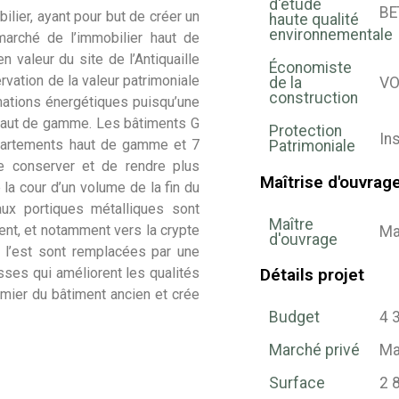
d'étude
BE
ier, ayant pour but de créer un
haute qualité
environnementale
arché de l’immobilier haut de
 valeur du site de l’Antiquaille
Économiste
rvation de la valeur patrimoniale
de la
V
construction
mmations énergétiques puisqu’une
haut de gamme. Les bâtiments G
Protection
In
appartements haut de gamme et 7
Patrimoniale
de conserver et de rendre plus
Maîtrise d'ouvrag
 la cour d’un volume de la fin du
ux portiques métalliques sont
Maître
ment, et notamment vers la crypte
Ma
d'ouvrage
 l’est sont remplacées par une
Détails projet
sses qui améliorent les qualités
emier du bâtiment ancien et crée
Budget
4 
Marché privé
Ma
Surface
2 