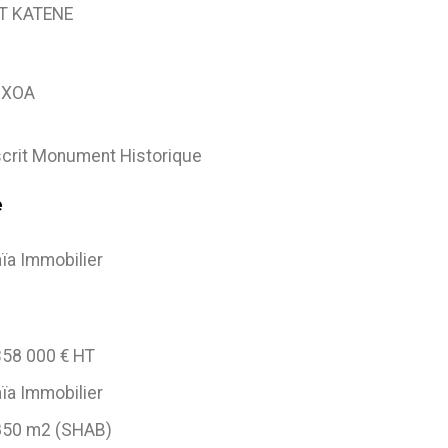
T KATENE
OXOA
scrit Monument Historique
e
ïa Immobilier
358 000 € HT
ïa Immobilier
850 m2 (SHAB)